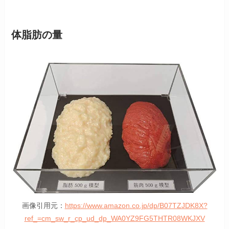
体脂肪の量
画像引用元：
https://www.amazon.co.jp/dp/B07TZJDK8X?
ref_=cm_sw_r_cp_ud_dp_WA0YZ9FG5THTR08WKJXV