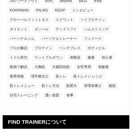
24/7ワークアウト
40代
beyond
BIG3
IFBB
KOHRIMAN
PALMS
RIZAP
インタビュー
グローバルフィットネス
スクワット
ソイプロテイン
ダイエット
ダンベル
デッドリフト
ハムストリング
パーソナルジム
パーソナルトレーナー
フィジーク
プロが解説
プロテイン
ベンチプレス
ボディビル
ミドル世代
ラットプルダウン
体験談
健康
初心者
動画で解説
大胸筋
大腿四頭筋
女性専用
有酸素
業界情報
理学療法士
筋トレ
筋トレメシ レシピ
筋トレメニュー
筋トレ方法
筋肥大
管理栄養士
腹筋
自宅トレーニング
通い放題
食事
FIND TRAINERについて