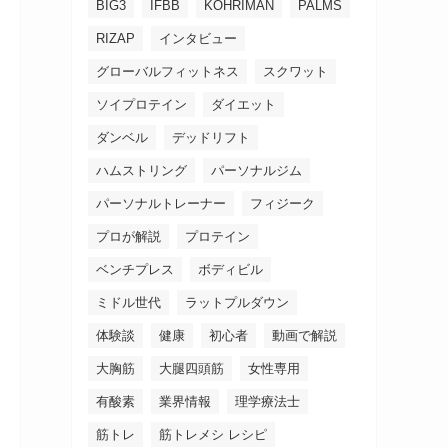
BIG3
IFBB
KOHRIMAN
PALMS
RIZAP
インタビュー
グローバルフィットネス
スクワット
ソイプロテイン
ダイエット
ダンベル
デッドリフト
ハムストリング
パーソナルジム
パーソナルトレーナー
フィジーク
プロが解説
プロテイン
ベンチプレス
ボディビル
ミドル世代
ラットプルダウン
体験談
健康
初心者
動画で解説
大胸筋
大腿四頭筋
女性専用
有酸素
業界情報
理学療法士
筋トレ
筋トレメシ レシピ