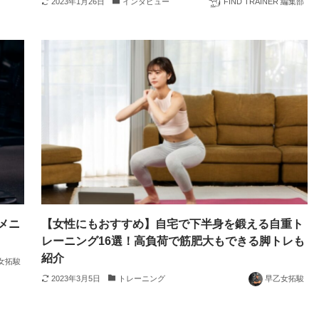
2023年1月26日
インタビュー
FIND TRAINER 編集部
メニ
【女性にもおすすめ】自宅で下半身を鍛える自重ト
！
レーニング16選！高負荷で筋肥大もできる脚トレも
紹介
女拓駿
2023年3月5日
トレーニング
早乙女拓駿