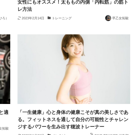
女性にもオススメ！太ももの内側「内転筋」の筋ト
レ方法
ひろ）
2023年2月14日
トレーニング
早乙女拓駿
と適
「一生健康」心と身体の健康こそが真の美しさであ
る。フィットネスを通して自分の可能性とチャレン
ジするパワーを生み出す穂波トレーナー
女拓駿