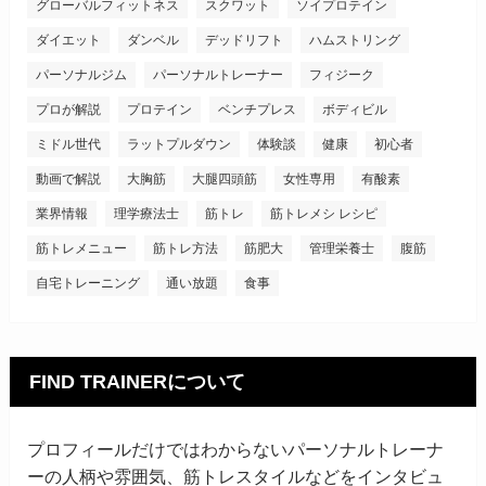
グローバルフィットネス
スクワット
ソイプロテイン
ダイエット
ダンベル
デッドリフト
ハムストリング
パーソナルジム
パーソナルトレーナー
フィジーク
プロが解説
プロテイン
ベンチプレス
ボディビル
ミドル世代
ラットプルダウン
体験談
健康
初心者
動画で解説
大胸筋
大腿四頭筋
女性専用
有酸素
業界情報
理学療法士
筋トレ
筋トレメシ レシピ
筋トレメニュー
筋トレ方法
筋肥大
管理栄養士
腹筋
自宅トレーニング
通い放題
食事
FIND TRAINERについて
プロフィールだけではわからないパーソナルトレーナ
ーの人柄や雰囲気、筋トレスタイルなどをインタビュ