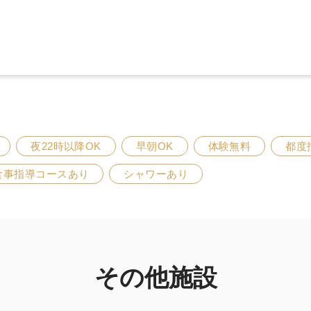
夜22時以降OK
早朝OK
体験無料
都度
食事指導コースあり
シャワーあり
その他施設