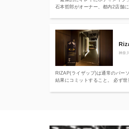
石本哲郎がオーナー、都内2店舗
ナー（栄養士・管理栄養士も在籍
Ri
神奈川
RIZAP(ライザップ)は通常の
結果にコミットすること。 必ず
などに合わせた限界数値をカウン