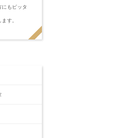
方にもピッタ
します。
室