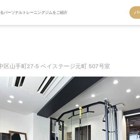
パ
する
パーソナルトレーニングジムをご紹介
区山手町27‐5 ベイステージ元町 507号室