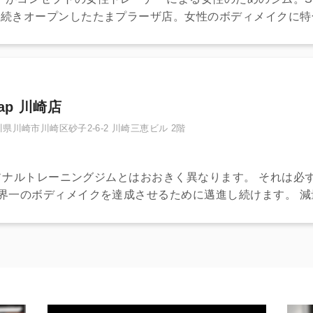
に続きオープンしたたまプラーザ店。女性のボディメイクに特
）がお悩みに合わせてサポートします。
zap 川崎店
県川崎市川崎区砂子2-6-2 川崎三恵ビル 2階
パーソナルトレーニングジムとはおおきく異なります。 それは
世界一のボディメイクを達成させるために邁進し続けます。 
セリングを通して決定し、目標設定いたします。