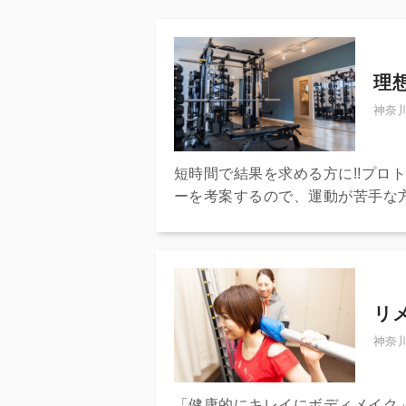
理
神奈川
短時間で結果を求める方に!!プロ
ーを考案するので、運動が苦手な
ア/シューズ/タオル/水/プロテイ
リ
神奈川
「健康的にキレイにボディメイク