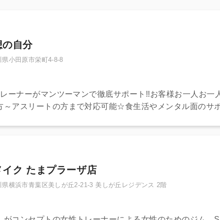
想の自分
県小田原市栄町4-8-8
トレーナーがマンツーマンで徹底サポート!!お客様お一人お一
方～アスリートの方まで対応可能☆食生活やメンタル面のサポ
ンなど必要なものは全て無料貸出しOK◎
メイク たまプラーザ店
県横浜市青葉区美しが丘2-21-3 美しが丘レジデンス 2階
」がコンセプトの女性トレーナーによる女性のためのジム。S