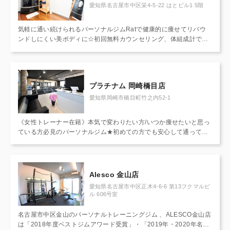
愛知県名古屋市中区栄4-5-22 はとビル1 5階
気軽に通い続けられるパーソナルジムRatで健康的に痩せてリバウ
ンドしにくい美ボディに☆初回無料カウンセリング、体組成計での
身体の構造・体質をチェックします。健康管理士による<食べて痩
せる>無理の少ない食事管理で続けられます！ジム通いやダイエッ
トに挫折した経験のある方はぜひご相談ください♪嬉しい完全個室★
プラチナム 岡崎橋目店
愛知県岡崎市橋目町竹之内52-1
《女性トレーナー在籍》本気で変わりたい方/いつか痩せたいと思っ
ている方必見のパーソナルジム★初めての方でも安心して通ってい
ただけるようボディメイクのプロがあなたの悩みをひとつずつ改善
していきます！『トレーニング受け放題』&『食事相談し放題』の
環境で短期集中で目標達成を目指す短期集中プランが大人気★
Alesco 金山店
愛知県名古屋市中区正木4-6‐6 第13フクマルビ
ル 606号室
名古屋市中区金山のパーソナルトレーニングジム 、ALESCO金山店
は「2018年度ベストジムアワード受賞」・「2019年・2020年名古