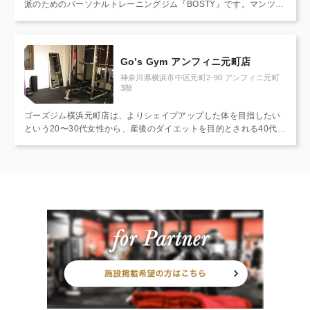
派のためのパーソナルトレーニングジム『BOSTY』です。マンツー
マンで完全個室の環境を完備◎オーダーメイドで徹底プログラム!ダ
イエット・美脚・姿勢改善・体力づくり・筋力アップ・トレーニン
グ未経験の方も大歓迎!加圧トレーニングも可能です☆
Go’s Gym アンフィニ元町店
神奈川県横浜市中区元町2-90 アンフィニ元町
3階
ゴーズジム横浜元町店は、よりシェイプアップした体を目指したい
という20〜30代女性から、産後のダイエットを目的とされる40代前
後の女性、また体力・筋力アップを目指す30〜40代男性、そして健
康のために通われる70代以上のお客様まで、幅広い年齢層の方が通
われています。 運動に自信のない方でも、経験豊富なパーソナルト
レーナーがお客様おひとりお一人としっかり向き合い、個人の運動
能力やニーズはもちろん、その日の体調や気分にあわせてマンツー
マン指導させていただくのでご安心ください。無理なく、ご自分の
ペースで取り組んでいただけます。 お客様からは「理想のヒップア
ップを手に入れて自信がついた」「娘にカッコいい！と褒められ
た」「風邪をひかなくなった」といった喜びの声や、「ウエスト-18
センチ！昔の服が着れなくなった」などの嬉しい悲鳴を多数いただ
いております。 2018年10月には店舗規模を拡張し、横浜元町に新
フロアをオープンしました。プライベートルームであることはもち
ろん、広々とした空間の中で楽しくトレーニングできる環境をご用