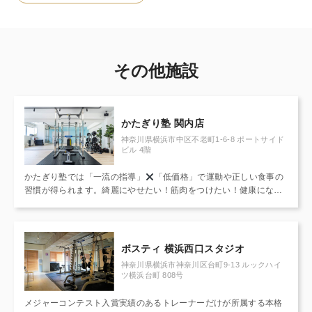
その他施設
かたぎり塾 関内店
神奈川県横浜市中区不老町1-6-8 ポートサイド
ビル 4階
かたぎり塾では「一流の指導」
「低価格」で運動や正しい食事の
習慣が得られます。綺麗にやせたい！筋肉をつけたい！健康になり
たい！すべて私たちにお任せください！
ボスティ 横浜西口スタジオ
神奈川県横浜市神奈川区台町9-13 ルックハイ
ツ横浜台町 808号
メジャーコンテスト入賞実績のあるトレーナーだけが所属する本格