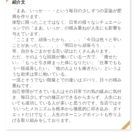
紹介文
「まあ、いっか・・・という毎日の少しずつの妥協が肥
満を作ります。
体型に限ったことではなく、日常の様々なシチュエーシ
ョンでの「まあ、いっか」の積み重ねが人生にも影響を
与えています。
「ここまで、頑張ったから、、、」「今日は色々と辛い
ことがあったし、、、」「明日から頑張ろう、、、」
等、自分をごまかせる言い訳はたくさんあります。
ただ、そのような回路が働いている一方で、「痩せた
い」「もっと引き締まった体になりたい」「仕事でもも
う一段成長したい」「他の人よりも稼ぎたい」というよ
うな欲求は常に抱いている。
一流とそうでない階級とでの違いはズバリ、日々の積み
重ねです。
自己管理ができている人はその日常での気の緩みに気付
き、毎日少しずつの修正ができるから太らず、人生にお
いても成功している人が多いと思うのです。当店ではそ
ういったメカニズムを根本から徹底的に叩き込み、ダイ
エットだけでなく、人生のターニングポイントも作り上
げる取り組みをしております。