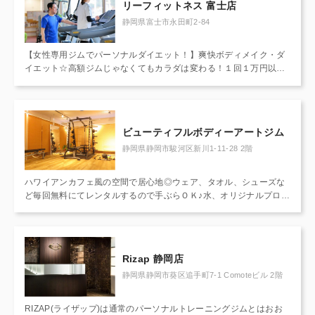
リーフィットネス 富士店
静岡県富士市永田町2-84
【女性専用ジムでパーソナルダイエット！】爽快ボディメイク・ダ
イエット☆高額ジムじゃなくてもカラダは変わる！１回１万円以上
もお金をかけなくてもカラダは変わる事をこれまでのお客様が証明
してくれています♪余計な筋トレ・高額サプリは要らない！効率良く
キレイにパーソナルトレーナーとボディメイクいたしましょう♪
ビューティフルボディーアートジム
静岡県静岡市駿河区新川1-11-28 2階
ハワイアンカフェ風の空間で居心地◎ウェア、タオル、シューズな
ど毎回無料にてレンタルするので手ぶらＯＫ♪水、オリジナルプロテ
インを毎回しお渡しします！あなたに合ったトレーニング内容をご
提案し、食事管理も行います！体脂肪率・体重大幅減少させた実績
有り☆遠方から足を運んでくる人多数！お気軽にご相談下さい♪
Rizap 静岡店
静岡県静岡市葵区追手町7-1 Comoteビル 2階
RIZAP(ライザップ)は通常のパーソナルトレーニングジムとはおお