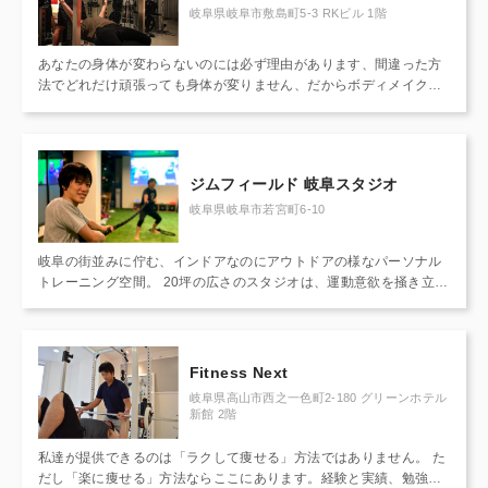
岐阜県岐阜市敷島町5-3 RKビル 1階
あなたの身体が変わらないのには必ず理由があります、間違った方
法でどれだけ頑張っても身体が変りません、だからボディメイクが
続かないのです。 TZFITNESSでは正しいトレーニング、正しいお
食事をお伝えし、ボディメイクの大敵である三日坊主をメンタルサ
ポートにより防ぎます。 正しい方法を身に着けてしまえば一生理想
の身体を持ち続けることができ、一生ボディメイクを楽しむことが
ジムフィールド 岐阜スタジオ
できます。少人数定員で万全のサポートをさせていただきます。
岐阜県岐阜市若宮町6-10
岐阜の街並みに佇む、インドアなのにアウトドアの様なパーソナル
トレーニング空間。 20坪の広さのスタジオは、運動意欲を掻き立
て、日頃のストレスから解放させてくれます。 「遊ぶように鍛え
る」運動はファンクショナルトレーニングが主体。ダイナミックな
動きで楽しく運動が続けられます。 個室空間でバーチャルトレーニ
ングをしたり、ソーシャルディスタンスを保って複数人でもトレー
Fitness Next
ニングが可能。 運動不足をジムフィールド岐阜スタジオで解消しま
岐阜県高山市西之一色町2-180 グリーンホテル
せんか？
新館 2階
私達が提供できるのは「ラクして痩せる」方法ではありません。 た
だし「楽に痩せる」方法ならここにあります。経験と実績、勉強を