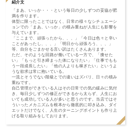
紹介文
「まあ、いっか・・・という毎日の少しずつの妥協が肥
満を作ります。
体型に限ったことではなく、日常の様々なシチュエーシ
ョンでの「まあ、いっか」の積み重ねが人生にも影響を
与えています。
「ここまで、頑張ったから、、、」「今日は色々と辛い
ことがあったし、、、」「明日から頑張ろう、、、」
等、自分をごまかせる言い訳はたくさんあります。
ただ、そのような回路が働いている一方で、「痩せた
い」「もっと引き締まった体になりたい」「仕事でもも
う一段成長したい」「他の人よりも稼ぎたい」というよ
うな欲求は常に抱いている。
一流とそうでない階級とでの違いはズバリ、日々の積み
重ねです。
自己管理ができている人はその日常での気の緩みに気付
き、毎日少しずつの修正ができるから太らず、人生にお
いても成功している人が多いと思うのです。当店ではそ
ういったメカニズムを根本から徹底的に叩き込み、ダイ
エットだけでなく、人生のターニングポイントも作り上
げる取り組みをしております。