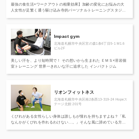
最強の食生活×ワークアウトの相乗効果】加齢の変化にお悩みの大
人女性が足繁く通う駆け込み寺的パーソナルトレーニングスタジオ!
ダイエットは運動+食のアドバイスで脱リバウンド!運動が苦手/疲れ
やすい/代謝不良/お尻のたるみが気になる方に!落ちにくい腰肉…慢
性的なお悩み改善に歴1２年超の凄腕トレーナーが1対１対応♪
Impact gym
北海道札幌市中央区宮の森1条6丁目5-1 M1.6
ビル2F
美しい汗を、より短時間で！ その想いから生まれた ＥＭＳ×溶岩個
室トレーニング 世界一きれいな汗に追求した インパクトジム
リオンフィットネス
北海道札幌市中央区南2条西13-319-24 Hopeス
テージ北館 201号
くびれがある女性らしい身体は誰しもが憧れを持ちますよね？「私
なんかがくびれを作れるわけない…。」そんな風に諦めている方！
プロのトレーナーがこだわり抜いたトレ-ニングメニュ-をご提案★
くびれは「正しいトレーニング方法を継続すれば誰でも手に入りま