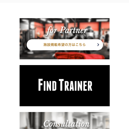
す★」着替え/タオル/シャワ-/シュ-ズ無料貸出有◎お子様同伴可