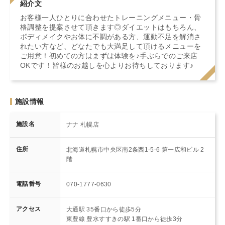
紹介文
お客様一人ひとりに合わせたトレーニングメニュー・骨
格調整を提案させて頂きます◎ダイエットはもちろん、
ボディメイクやお体に不調がある方、運動不足を解消さ
れたい方など、どなたでも大満足して頂けるメニューを
ご用意！初めての方はまずは体験を♪手ぶらでのご来店
OKです！皆様のお越しを心よりお待ちしております♪
施設情報
施設名
ナナ 札幌店
住所
北海道札幌市中央区南2条西1-5-6 第一広和ビル 2
階
電話番号
070-1777-0630
アクセス
大通駅 35番口から徒歩5分
東豊線 豊水すすきの駅 1番口から徒歩3分